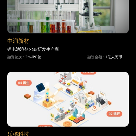
中润新材
锂电池溶剂NMP研发生产商
融资轮次：
Pre-IPO轮
融资金额：
1亿人民币
乐橘科技